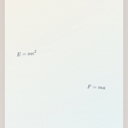
2
c
m
=
E
F
=
m
a