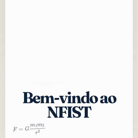
Bem-vindo ao
NFIST
2
r
2
m
1
m
G
=
F