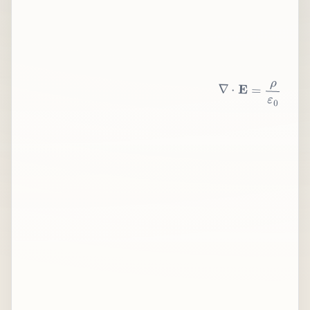
∇
⋅
E
=
ρ
ε
0