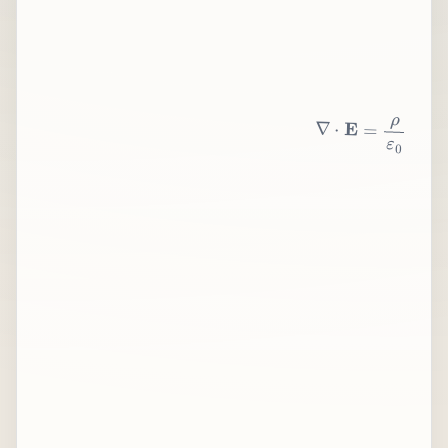
∇
⋅
E
=
ρ
ε
0