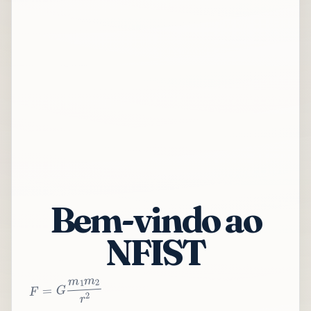
Bem-vindo ao
NFIST
2
r
2
m
1
m
G
=
F