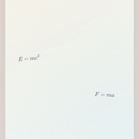
2
c
m
=
E
F
=
m
a