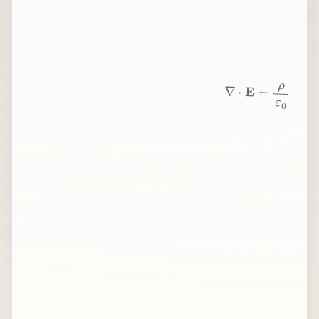
∇
⋅
E
=
ρ
ε
0