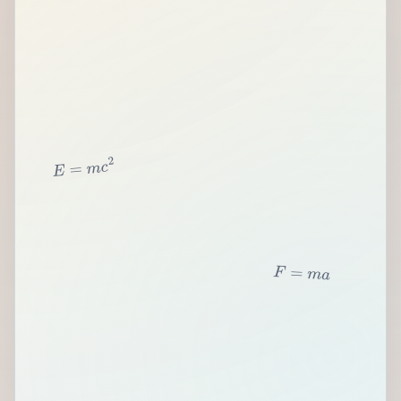
2
c
m
=
E
F
=
m
a