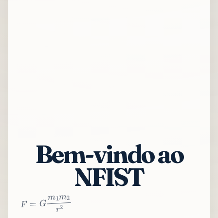
Bem-vindo ao
NFIST
2
r
2
m
1
m
G
=
F