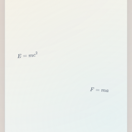
2
c
m
=
E
F
=
m
a