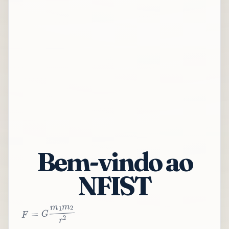
Bem-vindo ao
NFIST
2
r
2
m
1
m
G
=
F