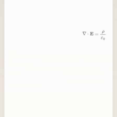
∇
⋅
E
=
ρ
ε
0