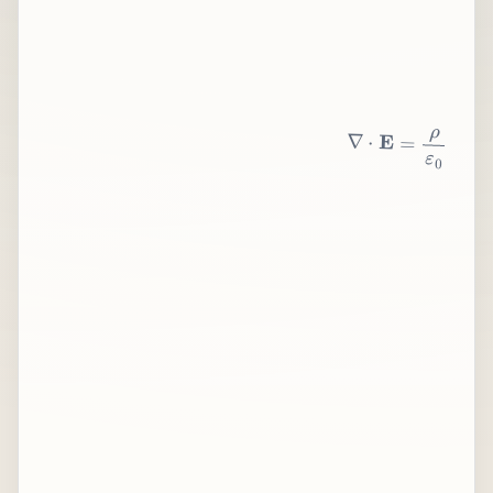
∇
⋅
E
=
ρ
ε
0