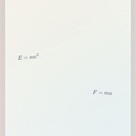
2
c
m
=
E
F
=
m
a