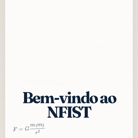
Bem-vindo ao
NFIST
2
r
2
m
1
m
G
=
F