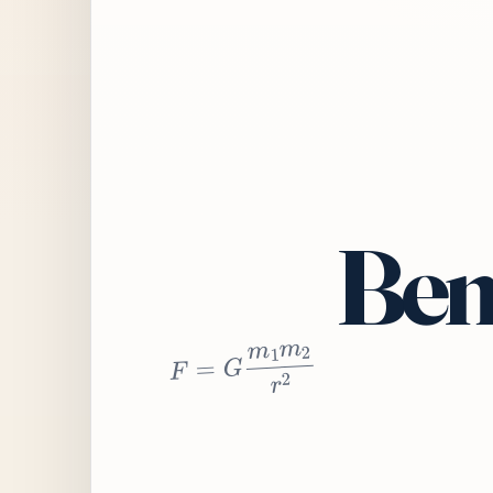
Bem
2
r
2
m
1
m
G
=
F