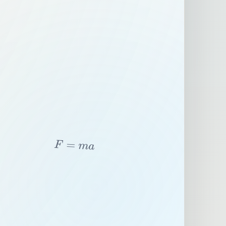
F
=
m
a