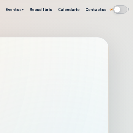
Eventos
Repositório
Calendário
Contactos
☀
☾
Alternar tema