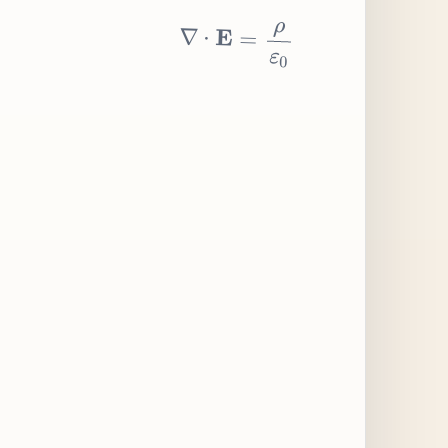
∇
⋅
E
=
ρ
ε
0