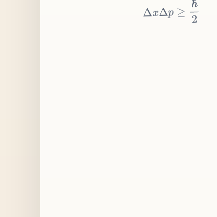
≥
p
Δ
x
Δ