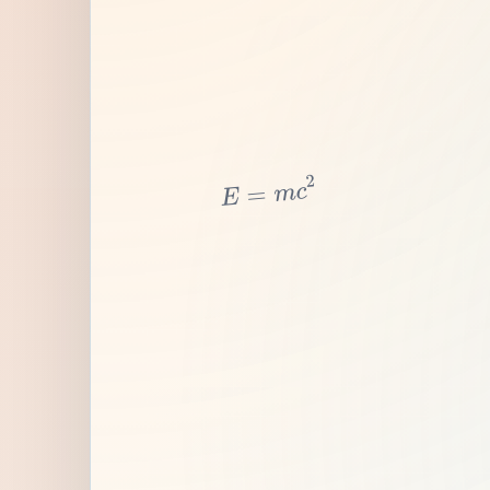
2
c
m
=
E