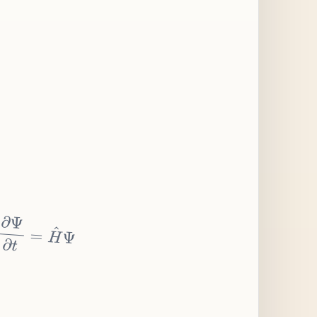
∂
Ψ
∂
t
=
H
^
Ψ