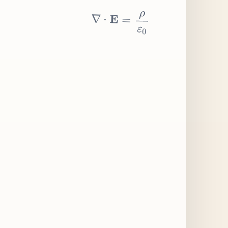
∇
⋅
E
=
ρ
ε
0