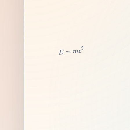
2
c
m
=
E