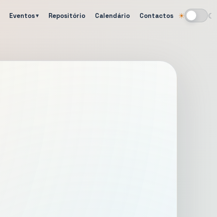
Eventos
Repositório
Calendário
Contactos
☀
☾
Alternar tema