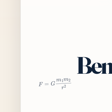
Bem
2
r
2
m
1
m
G
=
F