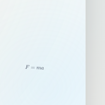
F
=
m
a