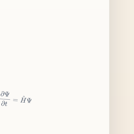
∂
Ψ
∂
t
=
H
^
Ψ