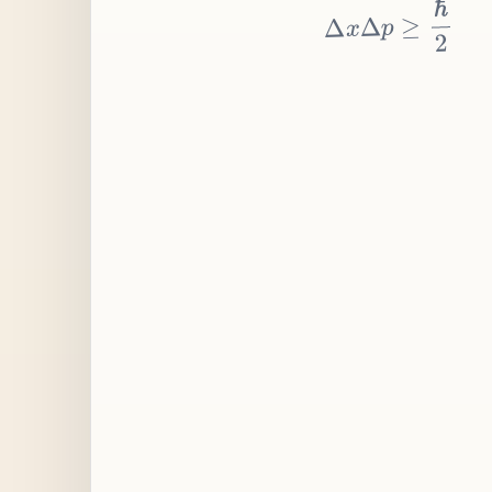
≥
p
Δ
x
Δ