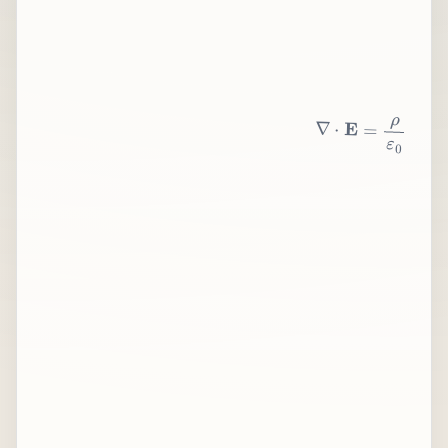
∇
⋅
E
=
ρ
ε
0