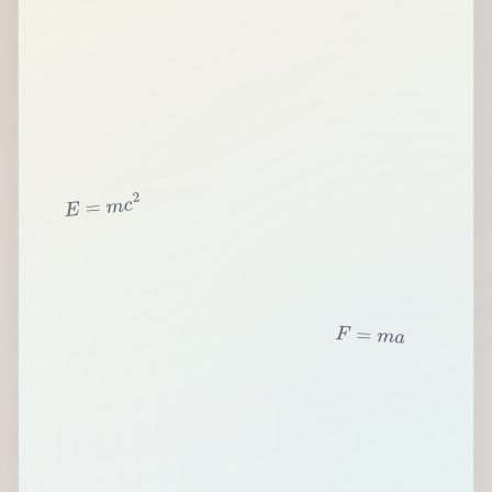
2
c
m
=
E
F
=
m
a