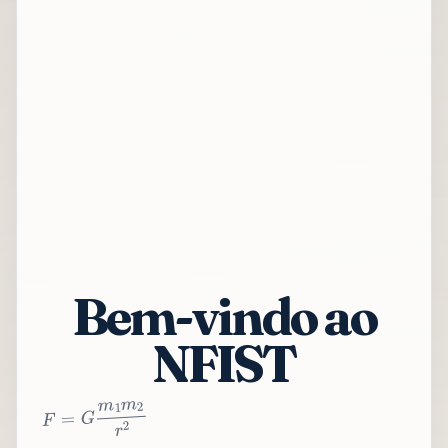
Bem-vindo ao
NFIST
2
r
2
m
1
m
G
=
F