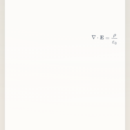
∇
⋅
E
=
ρ
ε
0