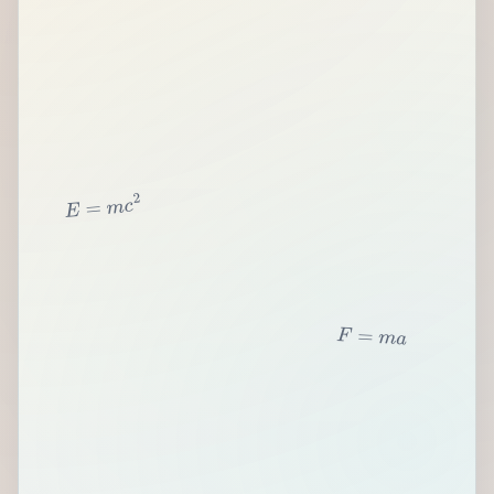
2
c
m
=
E
F
=
m
a