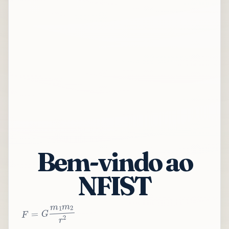
Bem-vindo ao
NFIST
2
r
2
m
1
m
G
=
F