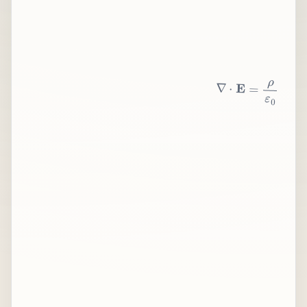
∇
⋅
E
=
ρ
ε
0