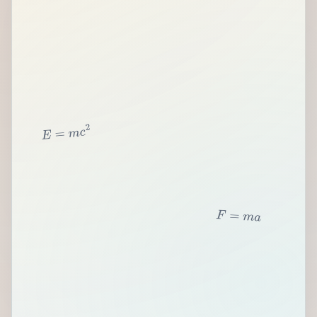
2
c
m
=
E
F
=
m
a