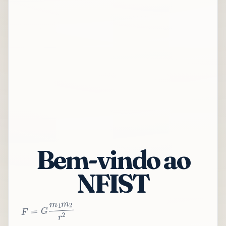
Bem-vindo ao
NFIST
2
r
2
m
1
m
G
=
F