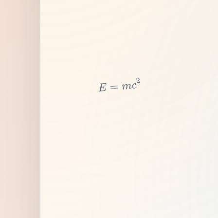
2
c
m
=
E