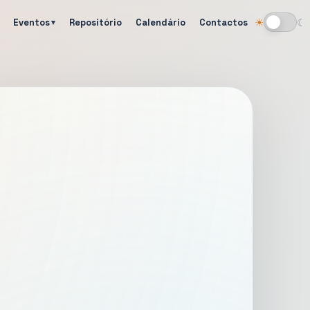
Eventos
Repositório
Calendário
Contactos
☀
☾
Alternar tema