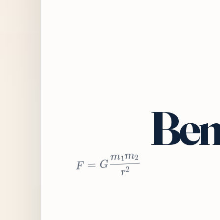
Bem
2
r
2
m
1
m
G
=
F