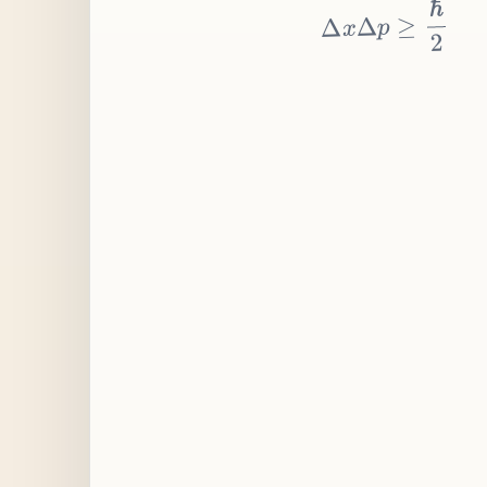
≥
p
Δ
x
Δ