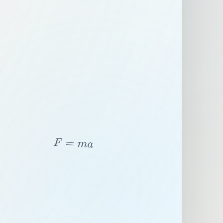
F
=
m
a