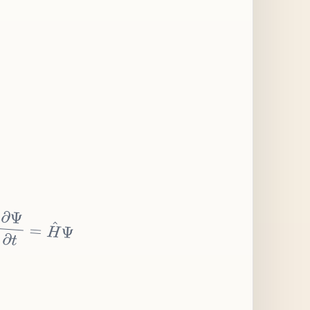
∂
Ψ
∂
t
=
H
^
Ψ