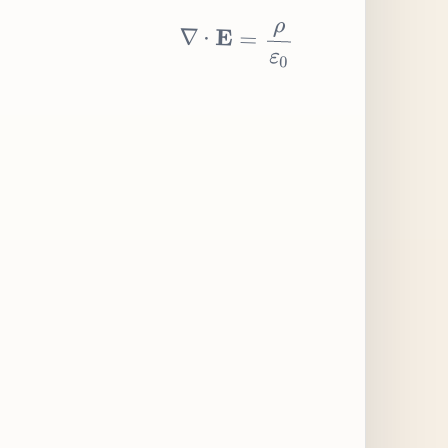
∇
⋅
E
=
ρ
ε
0