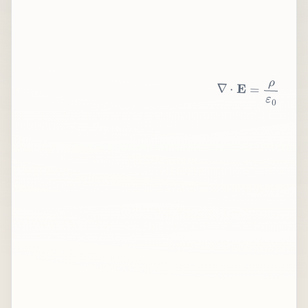
∇
⋅
E
=
ρ
ε
0