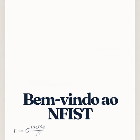
Bem-vindo ao
NFIST
2
r
2
m
1
m
G
=
F