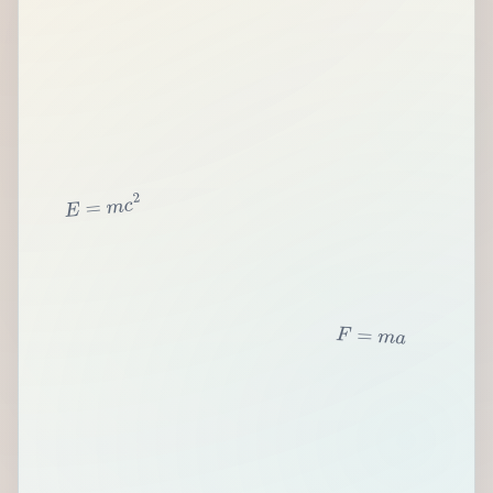
2
c
m
=
E
F
=
m
a