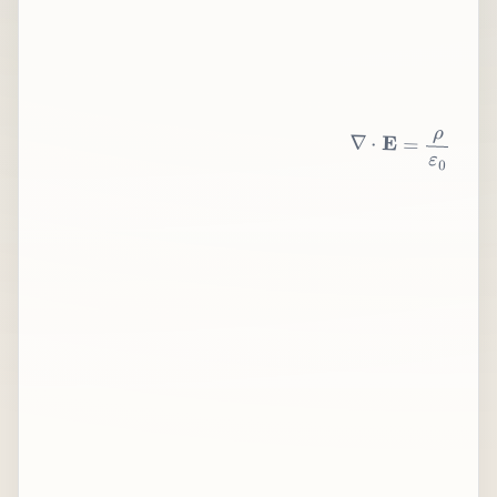
∇
⋅
E
=
ρ
ε
0