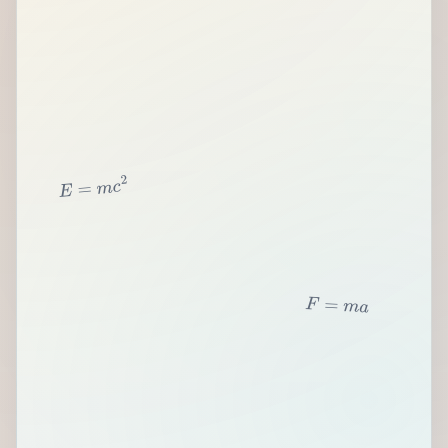
2
c
m
=
E
F
=
m
a