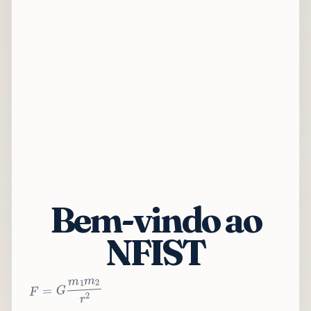
Bem-vindo ao
NFIST
2
r
2
m
1
m
G
=
F