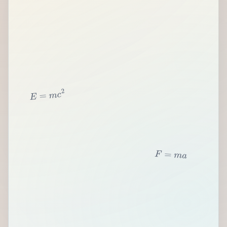
2
c
m
=
E
F
=
m
a