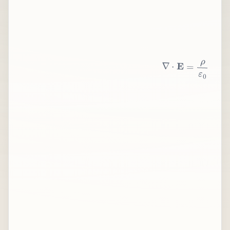
∇
⋅
E
=
ρ
ε
0