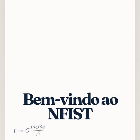
Bem-vindo ao
NFIST
2
r
2
m
1
m
G
=
F