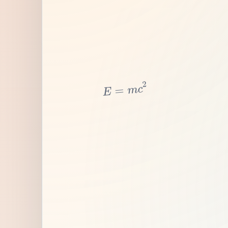
2
c
m
=
E