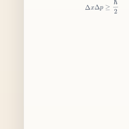
≥
p
Δ
x
Δ