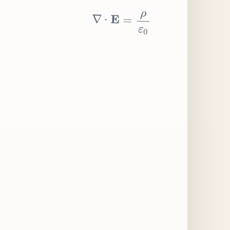
∇
⋅
E
=
ρ
ε
0