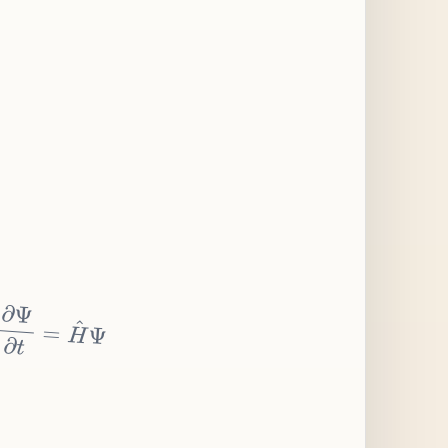
∂
Ψ
∂
t
=
H
^
Ψ