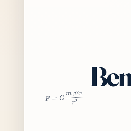
Bem
2
r
2
m
1
m
G
=
F