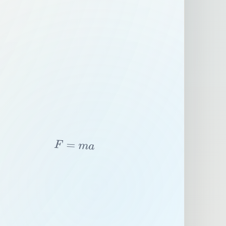
F
=
m
a