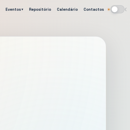
Eventos
Repositório
Calendário
Contactos
☀
☾
Alternar tema