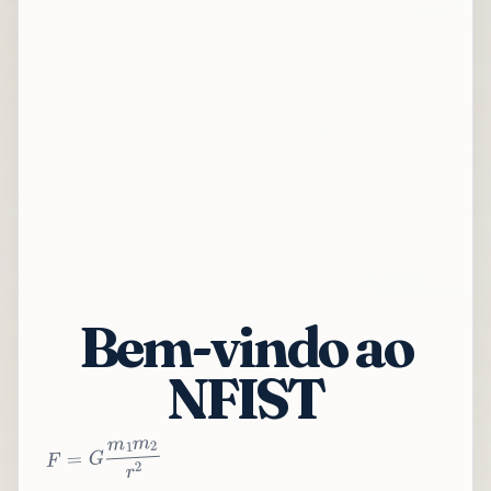
Bem-vindo ao
NFIST
2
r
2
m
1
m
G
=
F