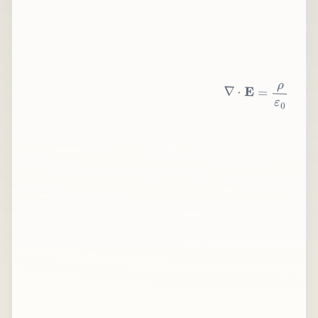
∇
⋅
E
=
ρ
ε
0