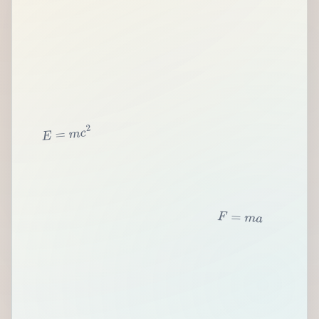
2
c
m
=
E
F
=
m
a