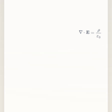
∇
⋅
E
=
ρ
ε
0