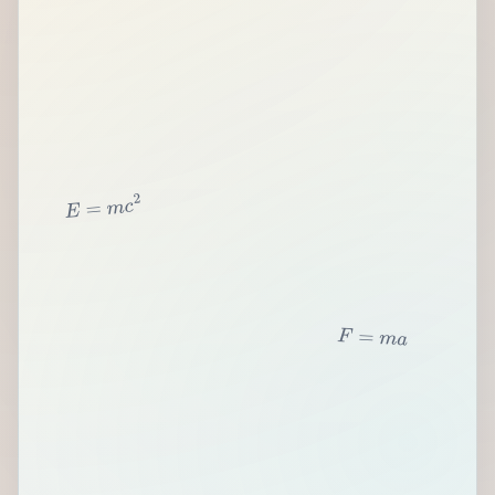
2
c
m
=
E
F
=
m
a