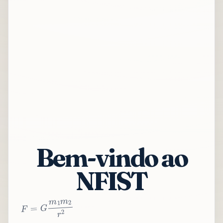
Bem-vindo ao
NFIST
2
r
2
m
1
m
G
=
F