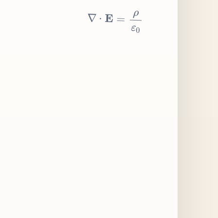
∇
⋅
E
=
ρ
ε
0