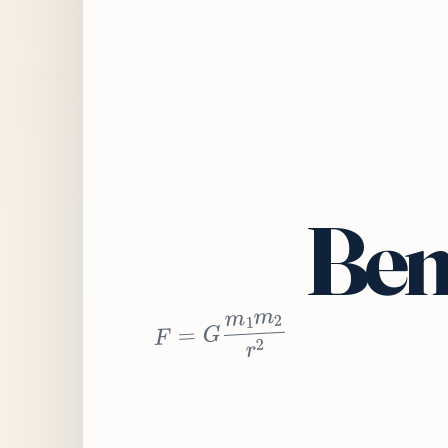
Bem
2
r
2
m
1
m
G
=
F