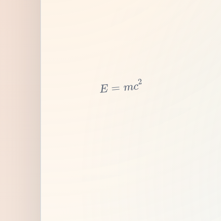
2
c
m
=
E