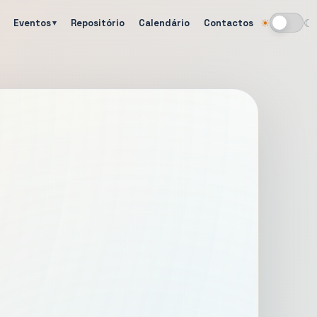
Eventos
Repositório
Calendário
Contactos
☀
☾
Alternar tema