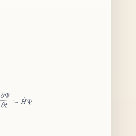
∂
Ψ
∂
t
=
H
^
Ψ