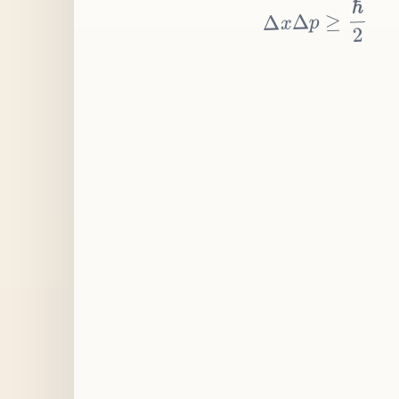
≥
p
Δ
x
Δ