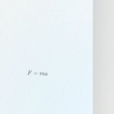
F
=
m
a