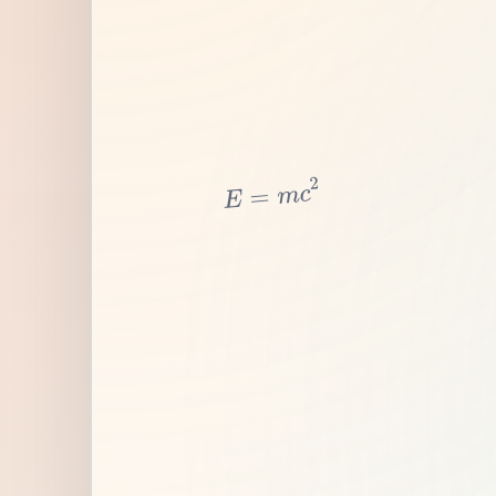
2
c
m
=
E