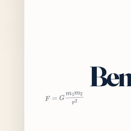
Bem
2
r
2
m
1
m
G
=
F