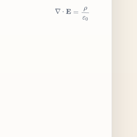
∇
⋅
E
=
ρ
ε
0