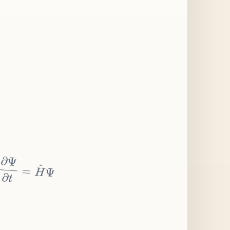
∂
Ψ
∂
t
=
H
^
Ψ