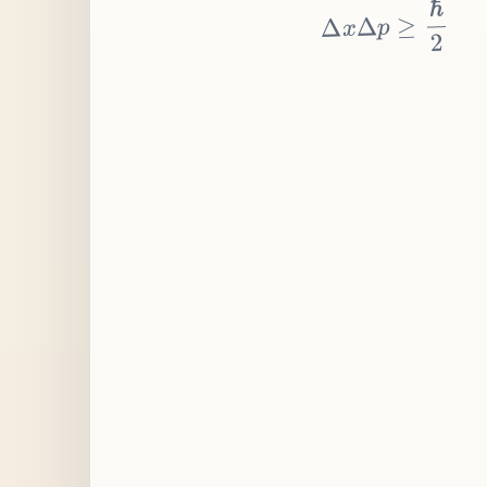
≥
p
Δ
x
Δ