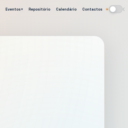
Eventos
Repositório
Calendário
Contactos
☀
☾
Alternar tema