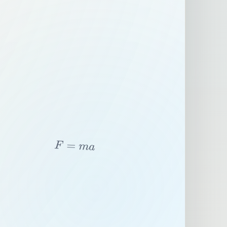
F
=
m
a