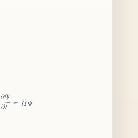
∂
Ψ
∂
t
=
H
^
Ψ