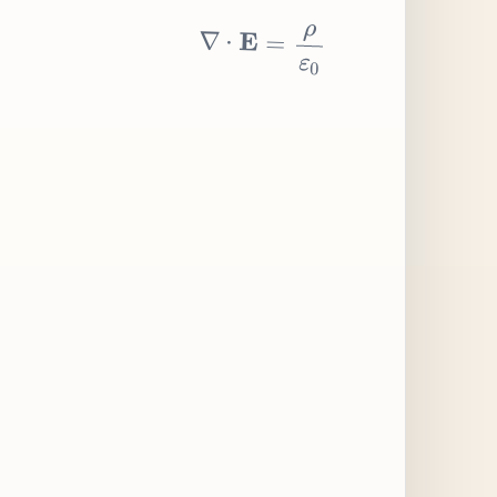
∇
⋅
E
=
ρ
ε
0