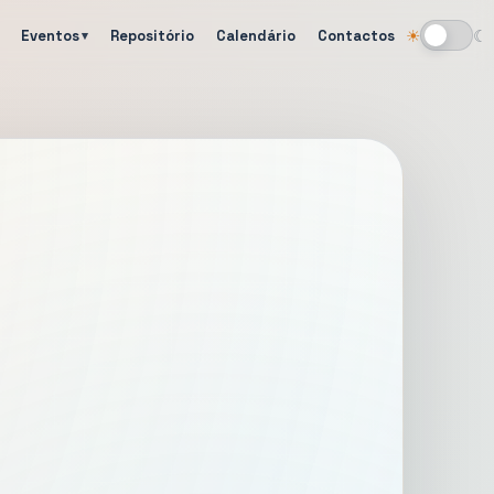
Eventos
Repositório
Calendário
Contactos
☀
☾
Alternar tema