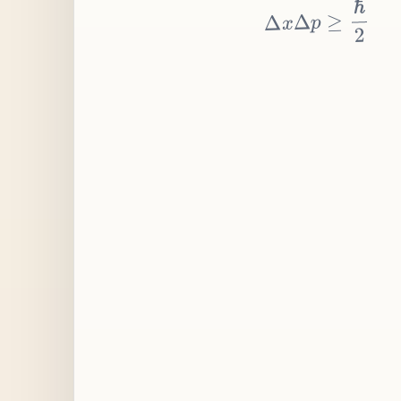
≥
p
Δ
x
Δ