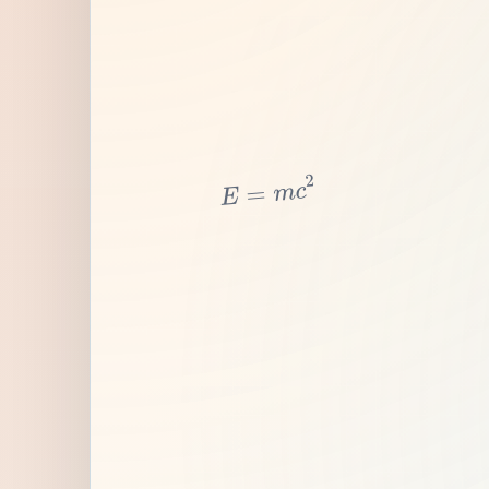
2
c
m
=
E