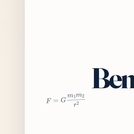
Bem
2
r
2
m
1
m
G
=
F