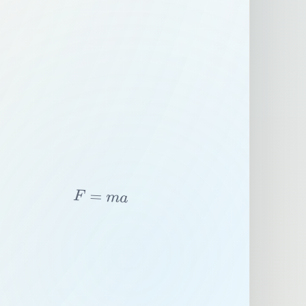
F
=
m
a