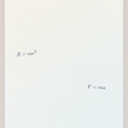
2
c
m
=
E
F
=
m
a