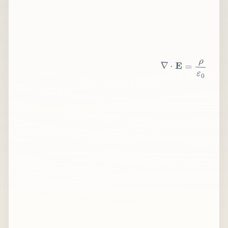
∇
⋅
E
=
ρ
ε
0