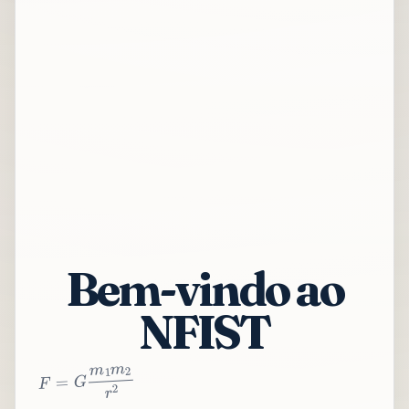
Bem-vindo ao
NFIST
2
r
2
m
1
m
G
=
F