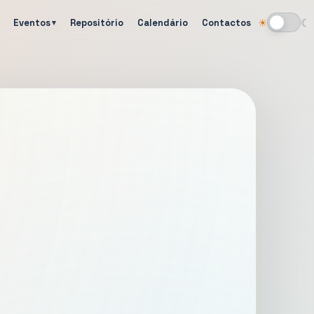
Eventos
Repositório
Calendário
Contactos
☀
☾
Alternar tema