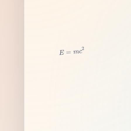
2
c
m
=
E