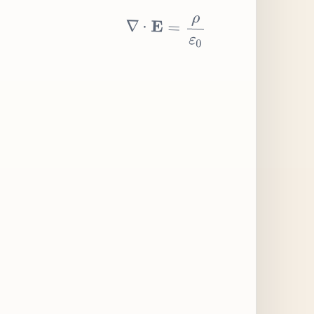
∇
⋅
E
=
ρ
ε
0