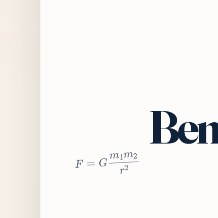
Bem
2
r
2
m
1
m
G
=
F