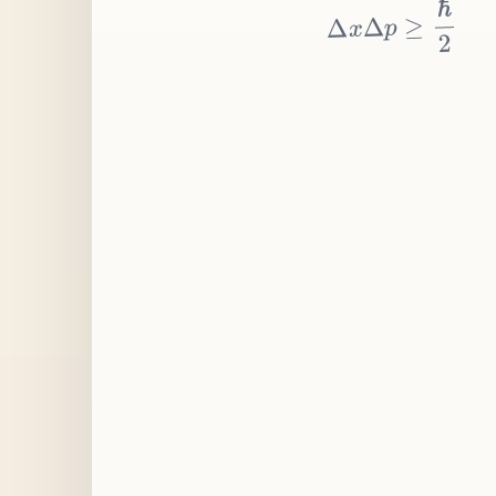
≥
p
Δ
x
Δ