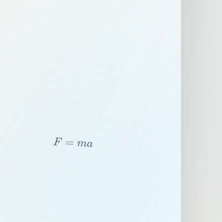
F
=
m
a