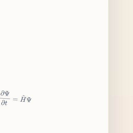
∂
Ψ
∂
t
=
H
^
Ψ