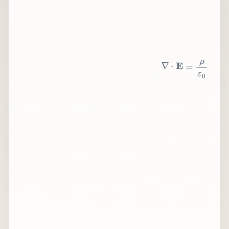
∇
⋅
E
=
ρ
ε
0