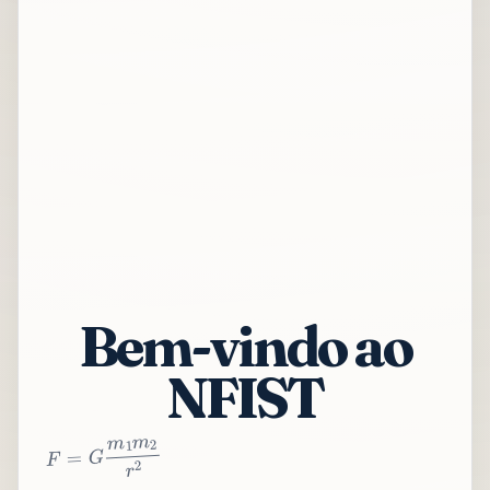
Bem-vindo ao
NFIST
2
r
2
m
1
m
G
=
F