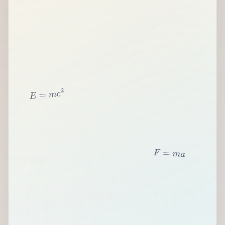
2
c
m
=
E
F
=
m
a