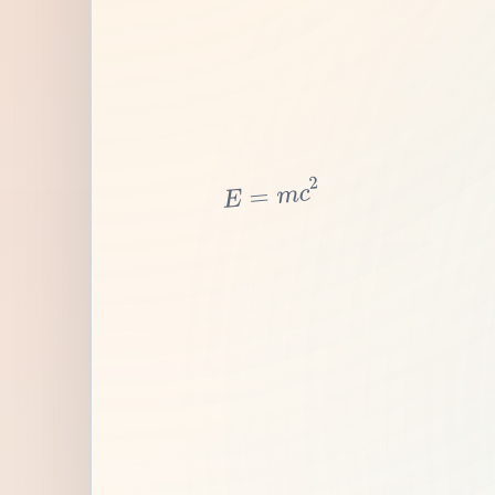
2
c
m
=
E