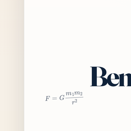
Bem
2
r
2
m
1
m
G
=
F