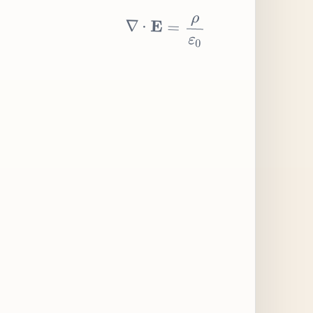
∇
⋅
E
=
ρ
ε
0