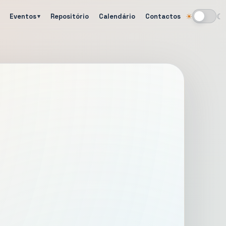
Eventos
Repositório
Calendário
Contactos
☀
☾
Alternar tema