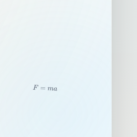
F
=
m
a