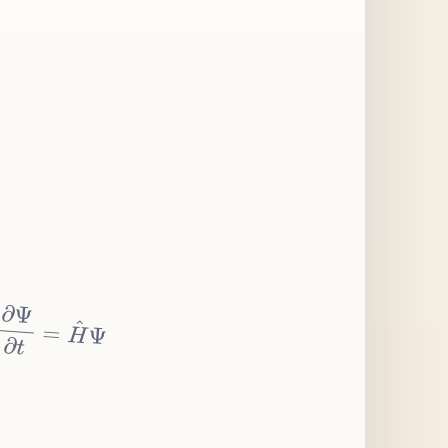
∂
Ψ
∂
t
=
H
^
Ψ