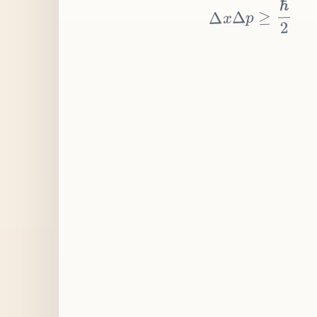
≥
p
Δ
x
Δ