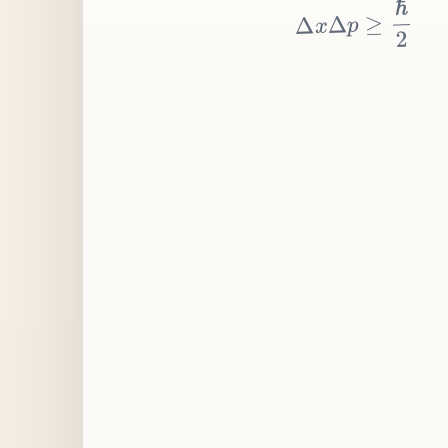
≥
p
Δ
x
Δ