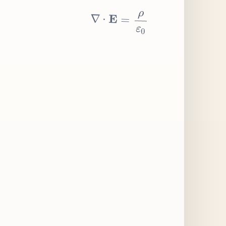
∇
⋅
E
=
ρ
ε
0