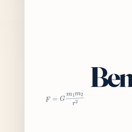
Bem
2
r
2
m
1
m
G
=
F