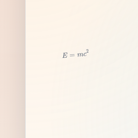
2
c
m
=
E