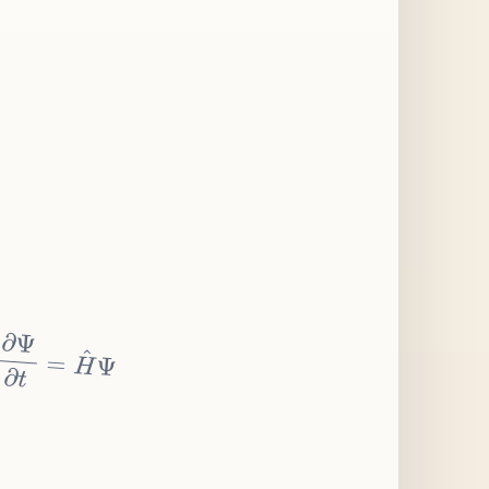
∂
Ψ
∂
t
=
H
^
Ψ