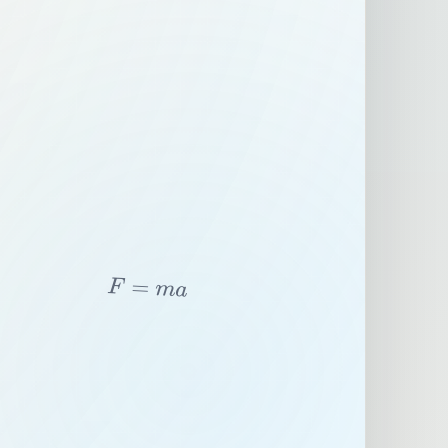
F
=
m
a