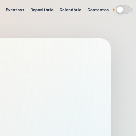
Eventos
Repositório
Calendário
Contactos
☀
☾
Alternar tema