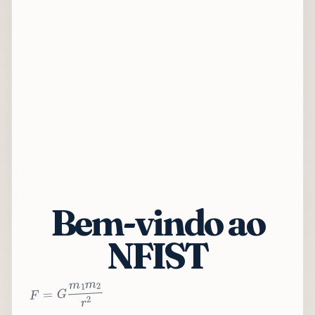
Bem-vindo ao
NFIST
2
r
2
m
1
m
G
=
F