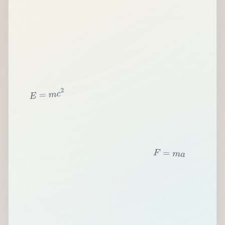
2
c
m
=
E
F
=
m
a