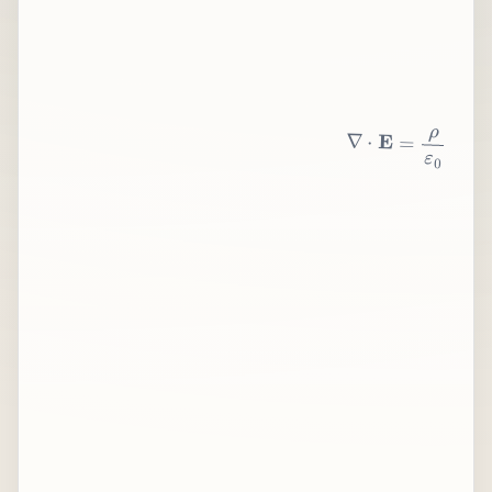
∇
⋅
E
=
ρ
ε
0