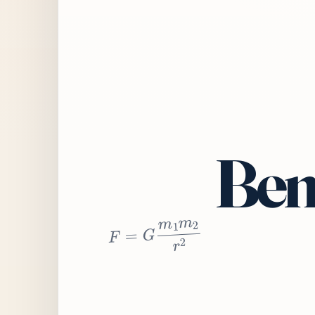
Bem
2
r
2
m
1
m
G
=
F