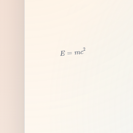
2
c
m
=
E