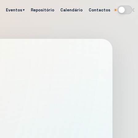
Eventos
Repositório
Calendário
Contactos
☀
☾
Alternar tema