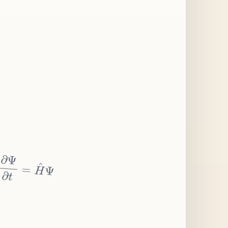
∂
Ψ
∂
t
=
H
^
Ψ