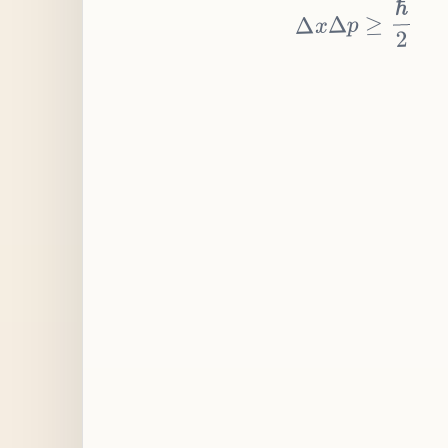
≥
p
Δ
x
Δ