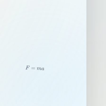
F
=
m
a