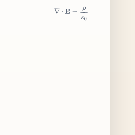
∇
⋅
E
=
ρ
ε
0