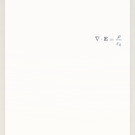
∇
⋅
E
=
ρ
ε
0