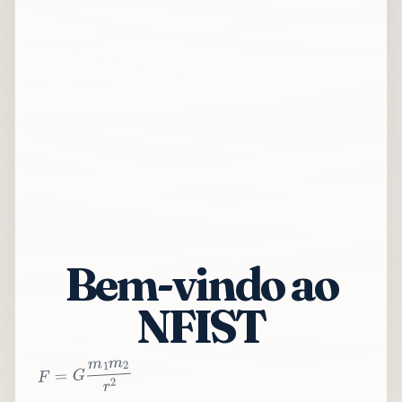
Bem-vindo ao
NFIST
2
r
2
m
1
m
G
=
F