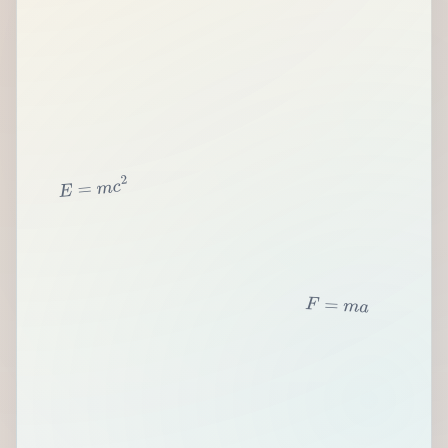
2
c
m
=
E
F
=
m
a