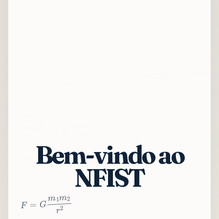
Bem-vindo ao
NFIST
2
r
2
m
1
m
G
=
F