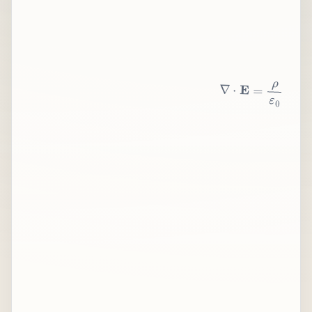
∇
⋅
E
=
ρ
ε
0