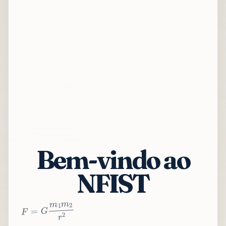
Bem-vindo ao
NFIST
2
r
2
m
1
m
G
=
F