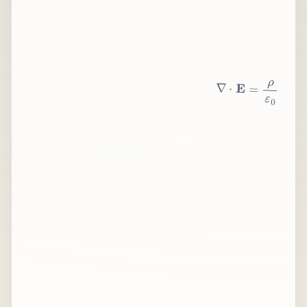
∇
⋅
E
=
ρ
ε
0