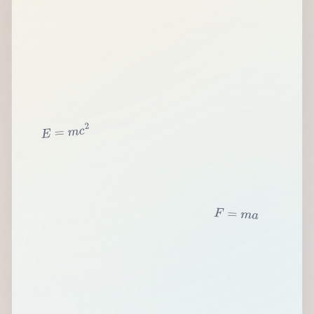
2
c
m
=
E
F
=
m
a