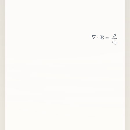
∇
⋅
E
=
ρ
ε
0