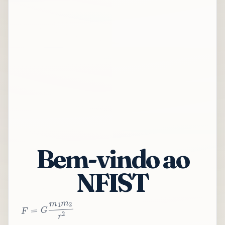
Bem-vindo ao
NFIST
2
r
2
m
1
m
G
=
F