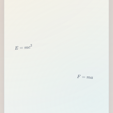
2
c
m
=
E
F
=
m
a