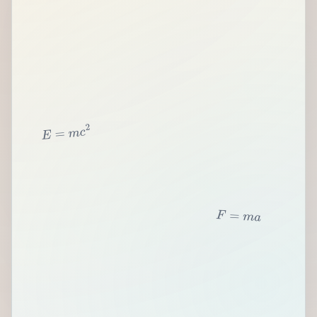
2
c
m
=
E
F
=
m
a