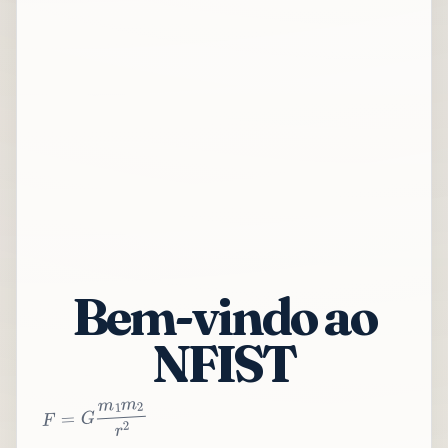
Bem-vindo ao
NFIST
2
r
2
m
1
m
G
=
F