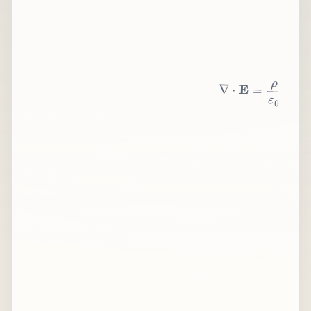
∇
⋅
E
=
ρ
ε
0