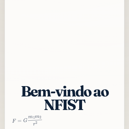
Bem-vindo ao
NFIST
2
r
2
m
1
m
G
=
F