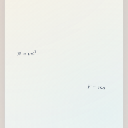
2
c
m
=
E
F
=
m
a