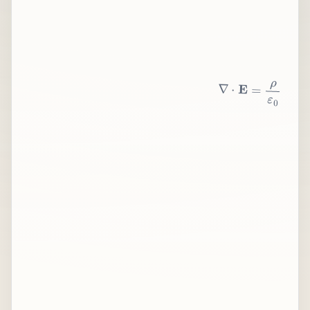
∇
⋅
E
=
ρ
ε
0