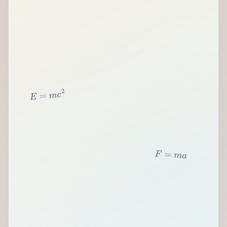
2
c
m
=
E
F
=
m
a