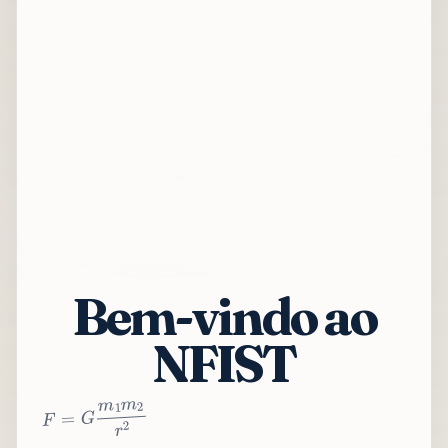
Bem-vindo ao
NFIST
2
r
2
m
1
m
G
=
F