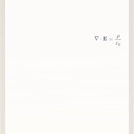
∇
⋅
E
=
ρ
ε
0