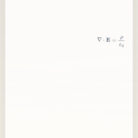
∇
⋅
E
=
ρ
ε
0