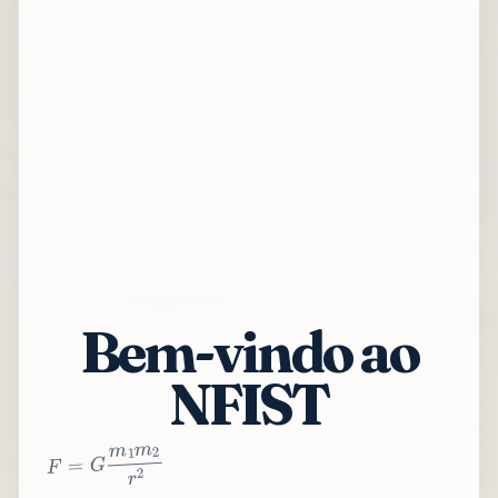
Bem-vindo ao
NFIST
2
r
2
m
1
m
G
=
F