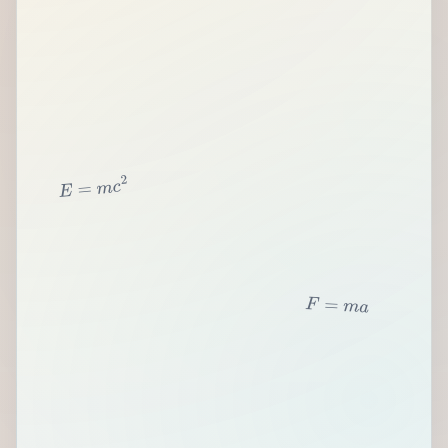
2
c
m
=
E
F
=
m
a