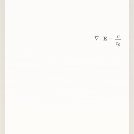
∇
⋅
E
=
ρ
ε
0