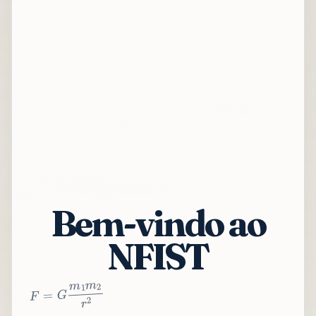
Bem-vindo ao
NFIST
2
r
2
m
1
m
G
=
F