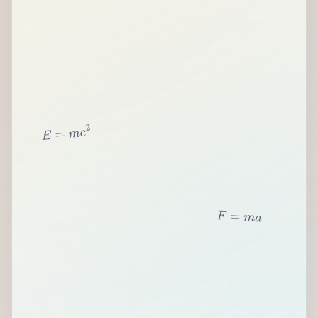
2
c
m
=
E
F
=
m
a