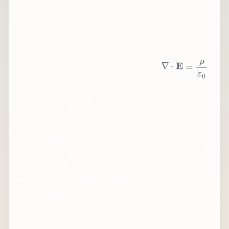
∇
⋅
E
=
ρ
ε
0