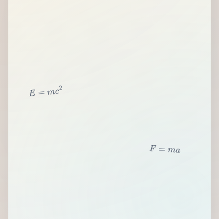
2
c
m
=
E
F
=
m
a