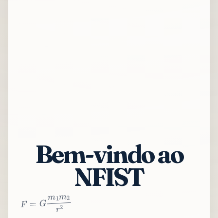
Bem-vindo ao
NFIST
2
r
2
m
1
m
G
=
F