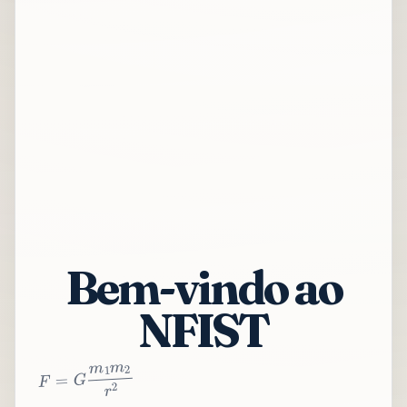
Bem-vindo ao
NFIST
2
r
2
m
1
m
G
=
F