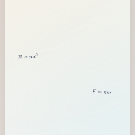
2
c
m
=
E
F
=
m
a