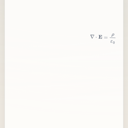
∇
⋅
E
=
ρ
ε
0