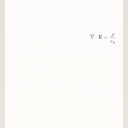
∇
⋅
E
=
ρ
ε
0