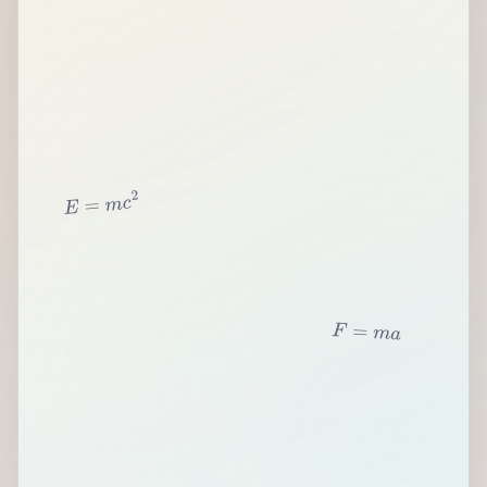
2
c
m
=
E
F
=
m
a