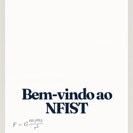
Bem-vindo ao
NFIST
2
r
2
m
1
m
G
=
F