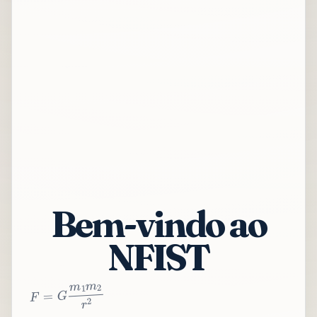
Bem-vindo ao
NFIST
2
r
2
m
1
m
G
=
F