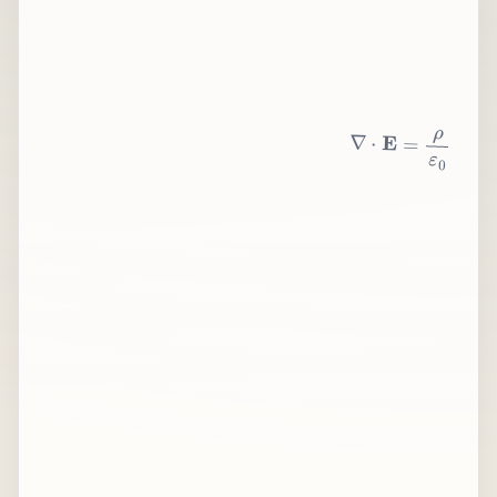
∇
⋅
E
=
ρ
ε
0