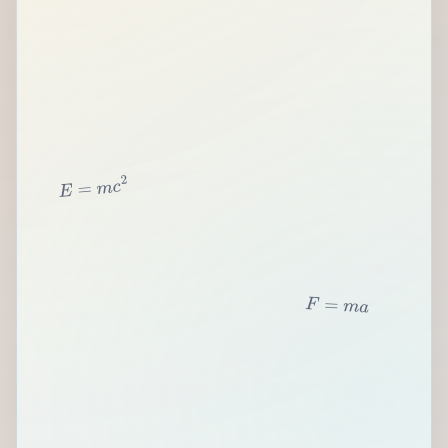
2
c
m
=
E
F
=
m
a