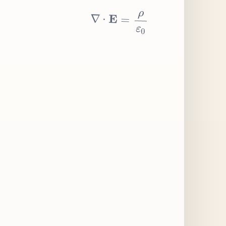
∇
⋅
E
=
ρ
ε
0