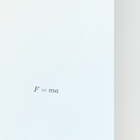
F
=
m
a