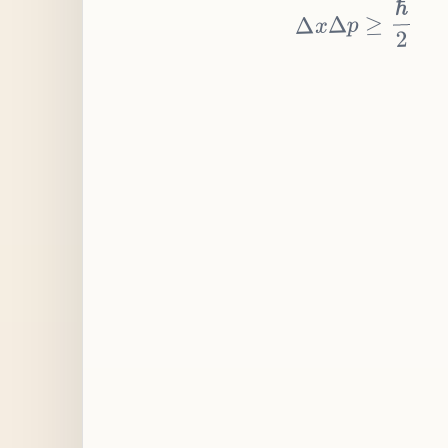
≥
p
Δ
x
Δ