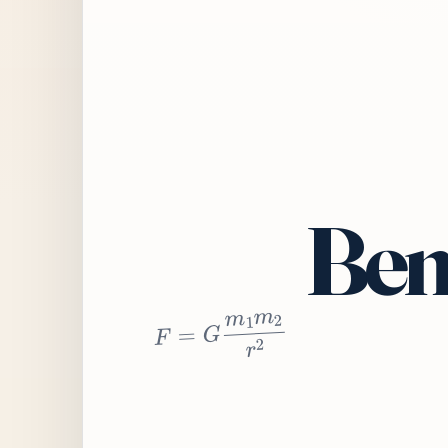
Bem
2
r
2
m
1
m
G
=
F