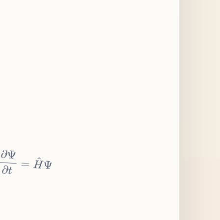
∂
Ψ
∂
t
=
H
^
Ψ