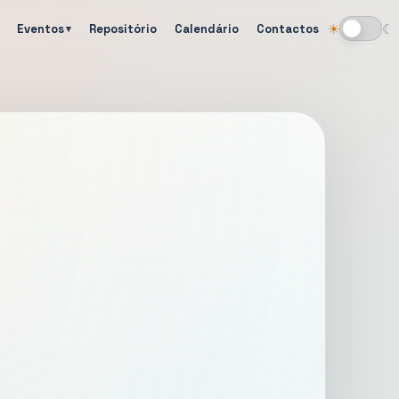
Eventos
Repositório
Calendário
Contactos
☀
☾
Alternar tema