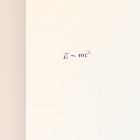
2
c
m
=
E