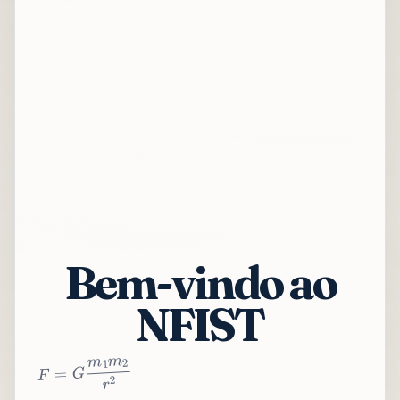
Bem-vindo ao
NFIST
2
r
2
m
1
m
G
=
F