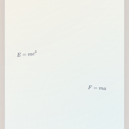
2
c
m
=
E
F
=
m
a