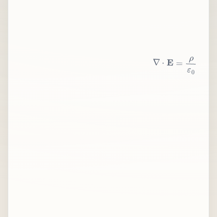
∇
⋅
E
=
ρ
ε
0