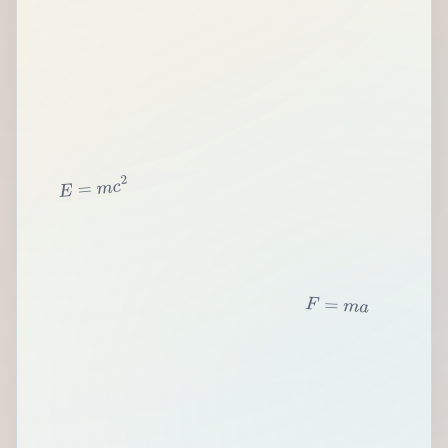
2
c
m
=
E
F
=
m
a