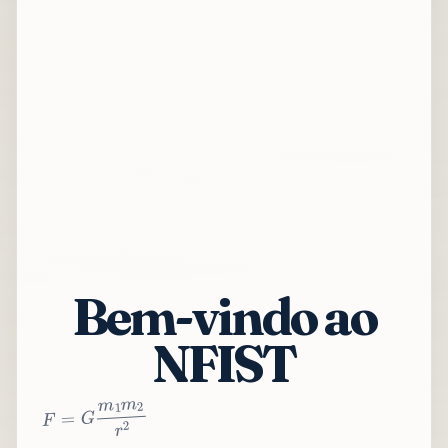
Bem-vindo ao
NFIST
2
r
2
m
1
m
G
=
F