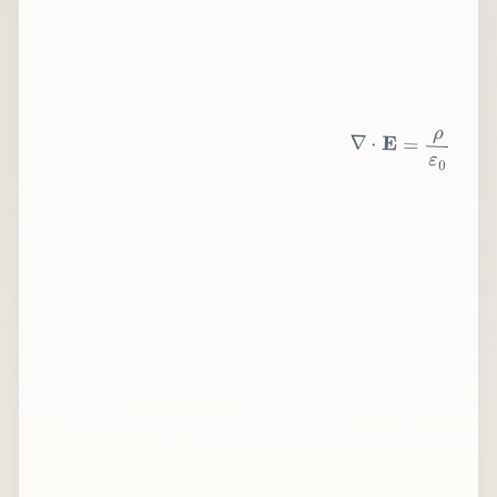
∇
⋅
E
=
ρ
ε
0