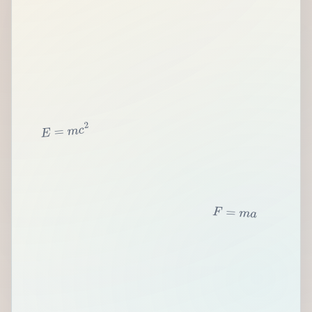
2
c
m
=
E
F
=
m
a