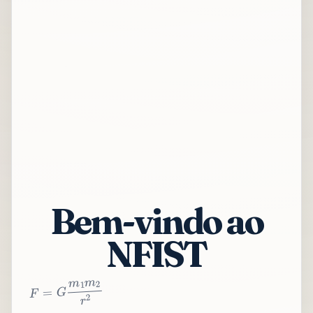
Bem-vindo ao
NFIST
2
r
2
m
1
m
G
=
F