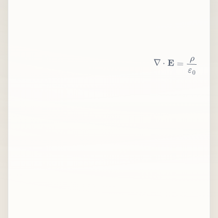
∇
⋅
E
=
ρ
ε
0