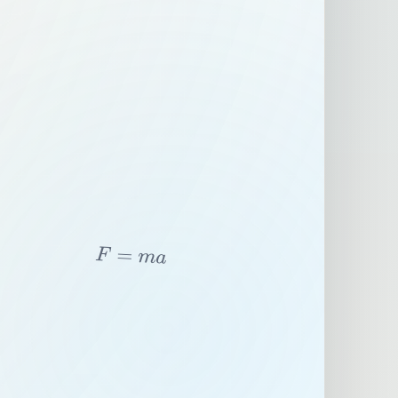
F
=
m
a