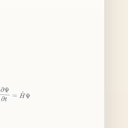
∂
Ψ
∂
t
=
H
^
Ψ