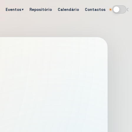
Eventos
Repositório
Calendário
Contactos
☀
☾
Alternar tema