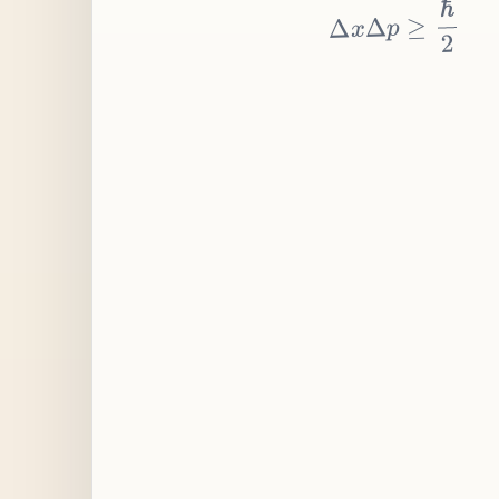
≥
p
Δ
x
Δ