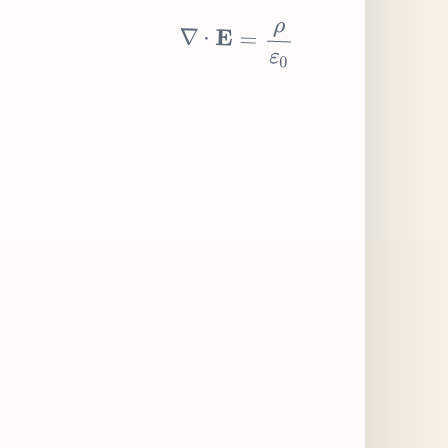
∇
⋅
E
=
ρ
ε
0