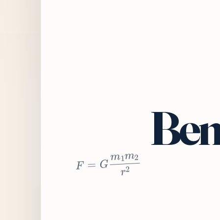
Bem
2
r
2
m
1
m
G
=
F