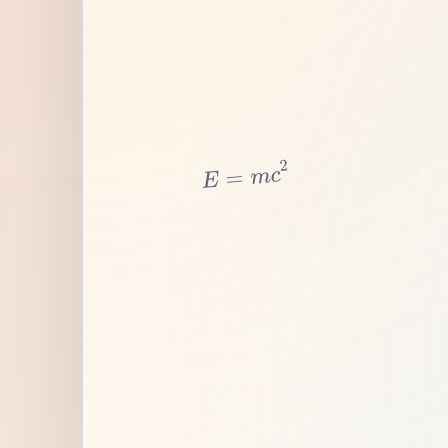
2
c
m
=
E