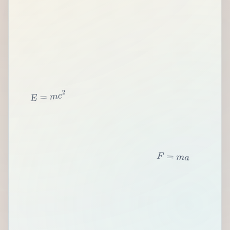
2
c
m
=
E
F
=
m
a