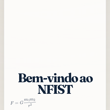
Bem-vindo ao
NFIST
2
r
2
m
1
m
G
=
F