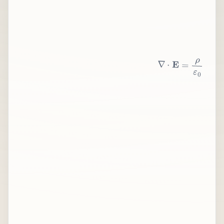
∇
⋅
E
=
ρ
ε
0