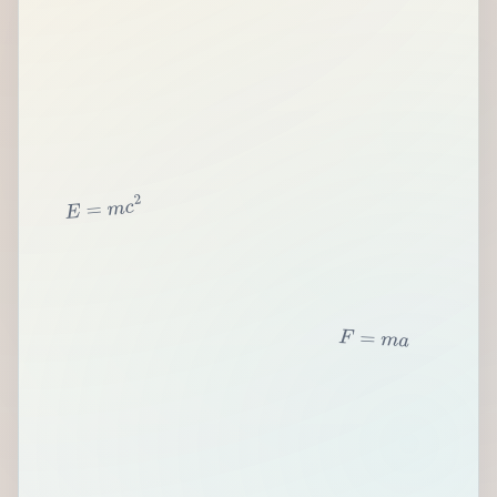
2
c
m
=
E
F
=
m
a