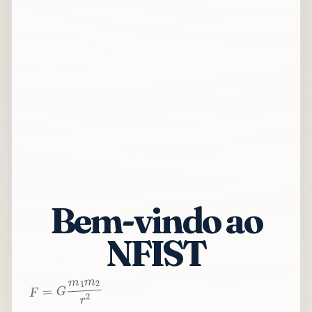
Bem-vindo ao
NFIST
2
r
2
m
1
m
G
=
F