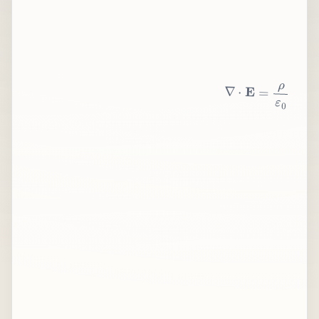
∇
⋅
E
=
ρ
ε
0