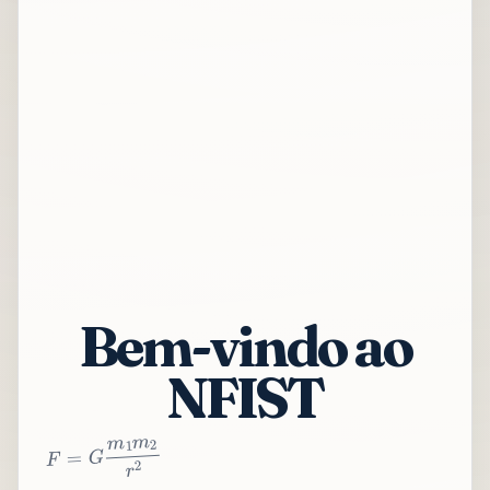
Bem-vindo ao
NFIST
2
r
2
m
1
m
G
=
F