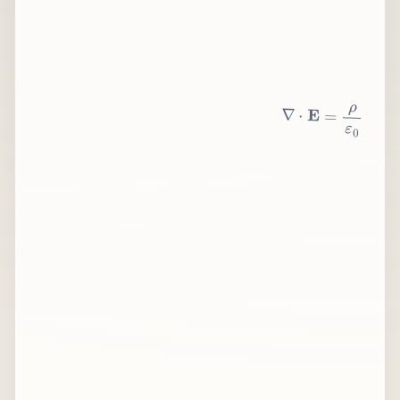
∇
⋅
E
=
ρ
ε
0