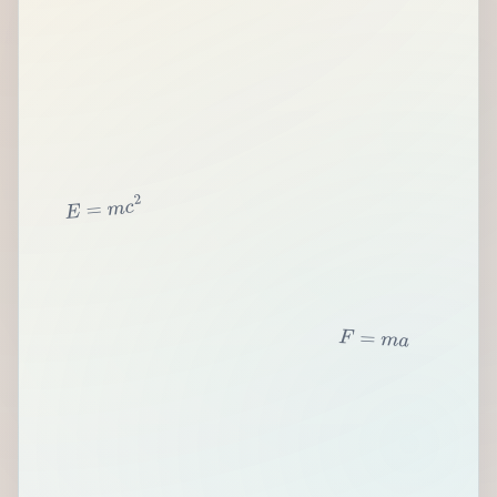
2
c
m
=
E
F
=
m
a