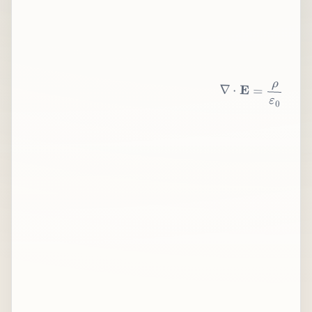
∇
⋅
E
=
ρ
ε
0