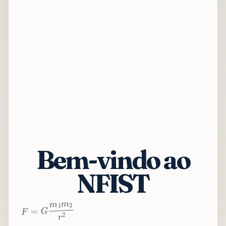
Bem-vindo ao
NFIST
2
r
2
m
1
m
G
=
F