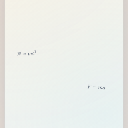
2
c
m
=
E
F
=
m
a