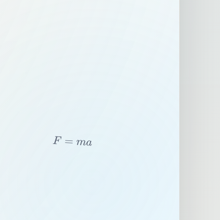
F
=
m
a