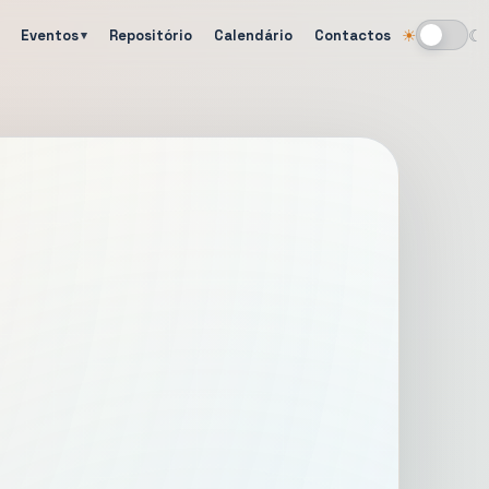
Eventos
Repositório
Calendário
Contactos
☀
☾
Alternar tema