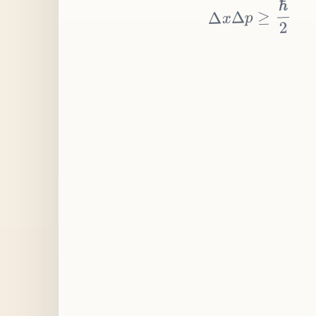
≥
p
Δ
x
Δ