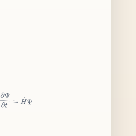
∂
Ψ
∂
t
=
H
^
Ψ