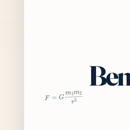
Bem
2
r
2
m
1
m
G
=
F