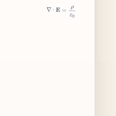
∇
⋅
E
=
ρ
ε
0